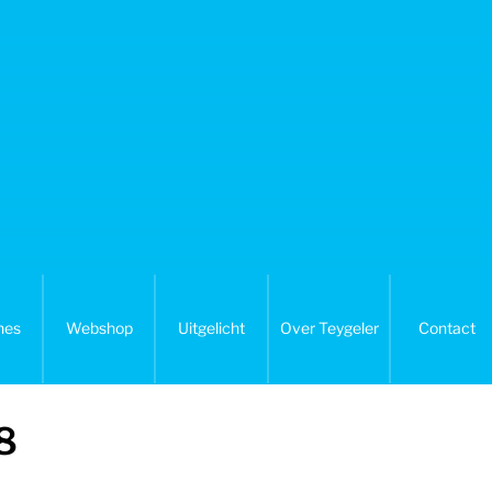
nes
Webshop
Uitgelicht
Over Teygeler
Contact
8