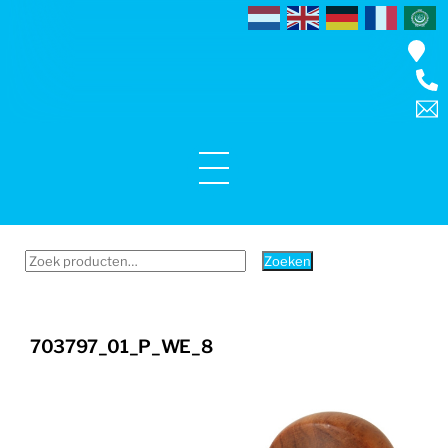
Skip
to
content
Menu
Zoeken
Zoeken
naar:
703797_01_P_WE_8