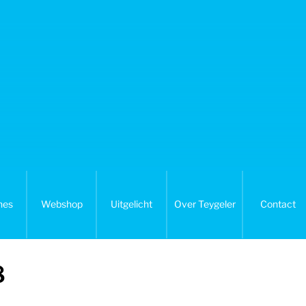
nes
Webshop
Uitgelicht
Over Teygeler
Contact
8