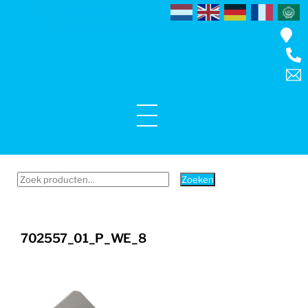
Skip
to
content
Menu
Zoeken
Zoeken
naar:
702557_01_P_WE_8