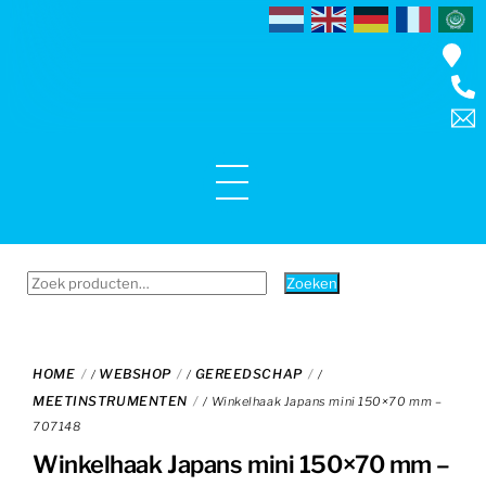
Skip
to
content
Menu
Zoeken
Zoeken
naar:
HOME
WEBSHOP
GEREEDSCHAP
/
/
/
MEETINSTRUMENTEN
/ Winkelhaak Japans mini 150×70 mm –
707148
Winkelhaak Japans mini 150×70 mm –