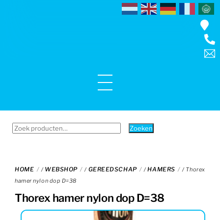
Skip
to
content
Menu
Zoeken
Zoeken
naar:
HOME
WEBSHOP
GEREEDSCHAP
HAMERS
/
/
/
/ Thorex
hamer nylon dop D=38
Thorex hamer nylon dop D=38