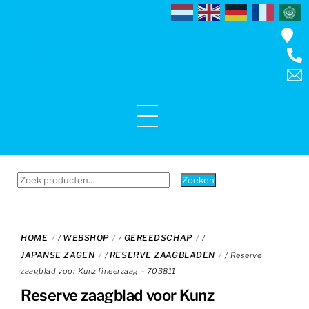
Skip
to
content
Menu
Zoeken
Zoeken
naar:
HOME
WEBSHOP
GEREEDSCHAP
/
/
/
JAPANSE ZAGEN
RESERVE ZAAGBLADEN
/
/ Reserve
zaagblad voor Kunz fineerzaag – 703811
Reserve zaagblad voor Kunz