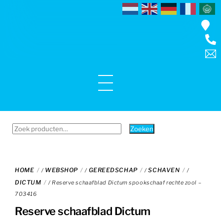
Skip
to
content
Menu
Zoeken
Zoeken
naar:
HOME
WEBSHOP
GEREEDSCHAP
SCHAVEN
/
/
/
/
DICTUM
/ Reserve schaafblad Dictum spookschaaf rechte zool –
703416
Reserve schaafblad Dictum