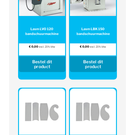
Lasm LVO 120
Lasm LBK 150
bandschuurmachine
bandschuurmachine
€
0,00
€
0,00
excl. 21% btw
excl. 21% btw
Bestel dit
Bestel dit
product
product