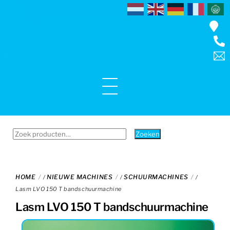
Skip
to
content
Menu
Zoeken
Zoeken
naar:
HOME
NIEUWE MACHINES
SCHUURMACHINES
/
/
/
Lasm LVO 150 T bandschuurmachine
Lasm LVO 150 T bandschuurmachine