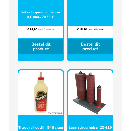
Set schrapers multivorm
0,6 mm – 703518
€
15,80
€
15,80
excl. 21% btw
excl. 21% btw
Bestel dit
Bestel dit
product
product
Titebond houtlijm 946 gram
Lasm schuurhulsen 25×120