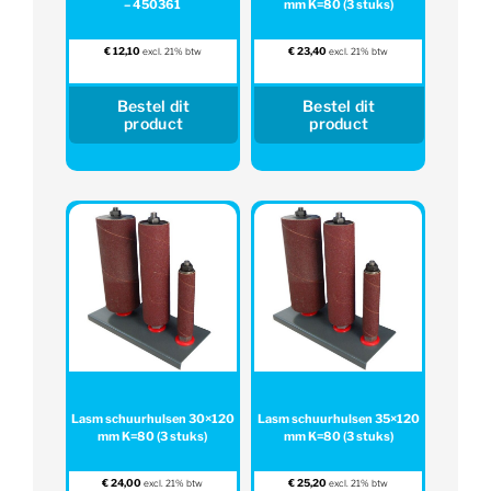
– 450361
mm K=80 (3 stuks)
€
12,10
€
23,40
excl. 21% btw
excl. 21% btw
Bestel dit
Bestel dit
product
product
Lasm schuurhulsen 30×120
Lasm schuurhulsen 35×120
mm K=80 (3 stuks)
mm K=80 (3 stuks)
€
24,00
€
25,20
excl. 21% btw
excl. 21% btw