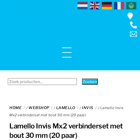
Skip
to
content
Menu
Zoeken
Zoeken
naar:
HOME
WEBSHOP
LAMELLO
INVIS
/
/
/
/ Lamello Invis
Mx2 verbinderset met bout 30 mm (20 paar)
Lamello Invis Mx2 verbinderset met
bout 30 mm (20 paar)