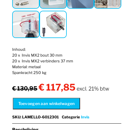
Inhoud:
20 x Invis MX2 bout 30 mm
20 x Invis MX2 verbinders 37 mm
Material: metaal
Spankracht 250 kg
€
117,85
Oorspronkelijke
Huidige
€
130,95
excl. 21% btw
prijs
prijs
was:
is:
Toevoegen aan winkelwagen
€ 130,95.
€ 117,85.
SKU
:
LAMELLO-6012301
Categorie
Invis
Beschrijving