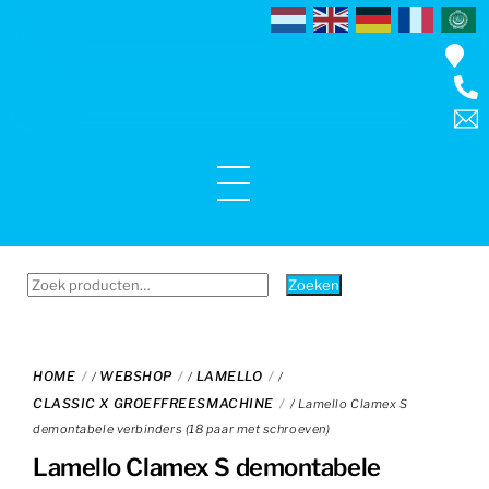
Skip
to
content
Menu
Zoeken
Zoeken
naar:
HOME
WEBSHOP
LAMELLO
/
/
/
CLASSIC X GROEFFREESMACHINE
/ Lamello Clamex S
demontabele verbinders (18 paar met schroeven)
Lamello Clamex S demontabele