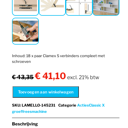
Inhoud: 18 x paar Clamex S verbinders compleet met
schroeven
€
41,10
Oorspronkelijke
Huidige
€
43,35
excl. 21% btw
prijs
prijs
was:
is:
Toevoegen aan winkelwagen
€ 43,35.
€ 41,10.
SKU
:
LAMELLO-145231
Categorie
Acties
Classic X
groeffreesmachine
Beschrijving