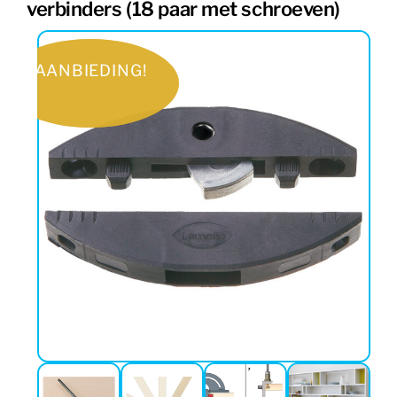
verbinders (18 paar met schroeven)
AANBIEDING!
AANBIEDING!