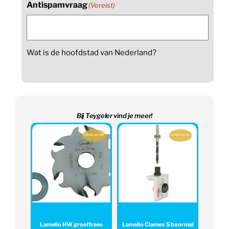
Antispamvraag
(Vereist)
Wat is de hoofdstad van Nederland?
Bij Teygeler vind je meer!
AANBIEDING!
AANBIEDING!
Lamello HW groeffrees
Lamello Clamex S boormal