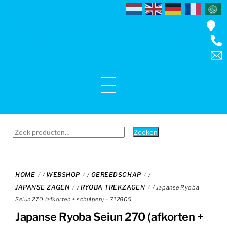
Skip
to
content
Menu
Zoeken
Zoeken
naar:
HOME
WEBSHOP
GEREEDSCHAP
/
/
/
JAPANSE ZAGEN
RYOBA TREKZAGEN
/
/ Japanse Ryoba
Seiun 270 (afkorten + schulpen) – 712805
Japanse Ryoba Seiun 270 (afkorten +