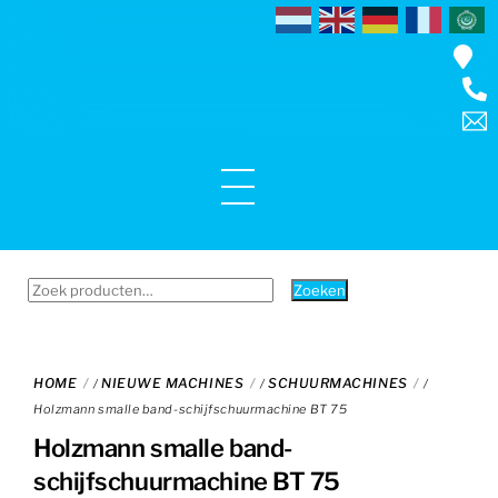
Skip
to
content
Menu
Zoeken
Zoeken
naar:
HOME
NIEUWE MACHINES
SCHUURMACHINES
/
/
/
Holzmann smalle band-schijfschuurmachine BT 75
Holzmann smalle band-
schijfschuurmachine BT 75