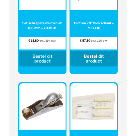
Set schrapers multivorm
Dictum 20° blokschaaf –
0,6 mm – 703518
703330
€
15,80
€
57,90
excl. 21% btw
excl. 21% btw
Bestel dit
Bestel dit
product
product