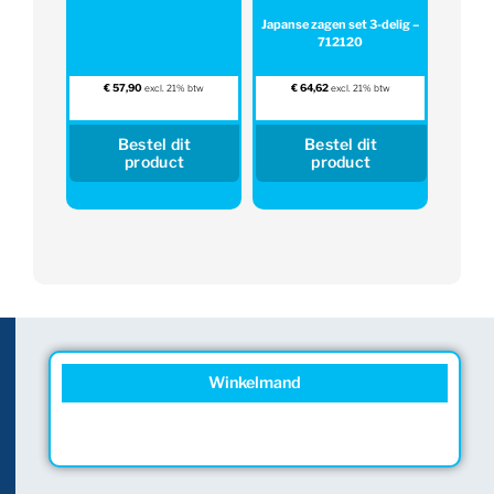
Japanse zagen set 3-delig –
712120
€
57,90
€
64,62
excl. 21% btw
excl. 21% btw
Bestel dit
Bestel dit
product
product
Winkelmand