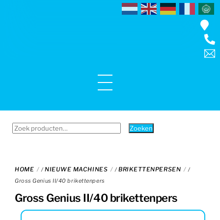
Skip
to
content
Menu
Zoeken
Zoeken
naar:
HOME
NIEUWE MACHINES
BRIKETTENPERSEN
/
/
/
Gross Genius II/40 brikettenpers
Gross Genius II/40 brikettenpers