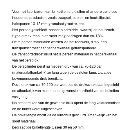
Voor het fabriceren van briketten uit krullen of andere cellulose
houdende producten, zoals: zaagsel, papier- en houtslijpstof,
hakspanen 10-12 mm granulaatgrootte, enz.
Het persen geschiedt zonder bindmiddel, waarbij de houtvoch­
tigheid maximaal niet meer mag bedragen dan ca. 18%.
De te persen materialen worden via het roerwerk, d.m.v. een
transportschroef naar het perskanaal getransporteerd.
De transportschroef drukt het te persen materiaal in het perskanaal
van het persblok.
De perscilinder perst nu met een druk van ca. 70-120 bar
(materiaalafhankelijk) zo lang tegen de gesloten tang, totdat de
bovenge­noemde druk bereikt is.
Deze druk van ca. 70-120 bar wordt op de drukschakelaar ingesteld
en afhankelijk van materiaal en gewenste hardheid van de briketten
vastgelegd.
Na het bereiken van de gewenste druk opent de tang volautomatisch
en de briket wordt uitgeschoven.
De briketlengte wordt via de vulschuif gestuurd. Afhankelijk van het
soort materiaal
bedraagt de briketlengte tussen 30 en 50 mm.