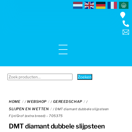
Skip
to
content
Menu
Zoeken
Zoeken
naar:
HOME
WEBSHOP
GEREEDSCHAP
/
/
/
SLIJPEN EN WETTEN
/ DMT diamant dubbele slijpsteen
Fijn/Grof (extra breed) – 705375
DMT diamant dubbele slijpsteen