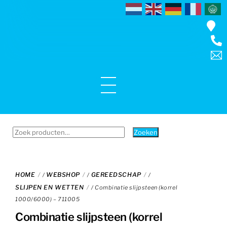
Skip
to
content
Menu
Zoeken
Zoeken
naar:
HOME
WEBSHOP
GEREEDSCHAP
/
/
/
SLIJPEN EN WETTEN
/ Combinatie slijpsteen (korrel
1000/6000) – 711005
Combinatie slijpsteen (korrel