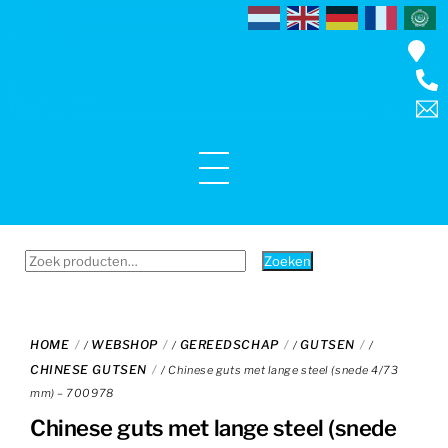
Skip
to
content
Menu
Zoeken
Zoeken
naar:
HOME
WEBSHOP
GEREEDSCHAP
GUTSEN
/
/
/
/
CHINESE GUTSEN
/ Chinese guts met lange steel (snede 4/73
mm) – 700978
Chinese guts met lange steel (snede