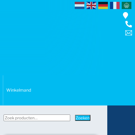
Winkelmand
Zoeken
Zoeken
naar: