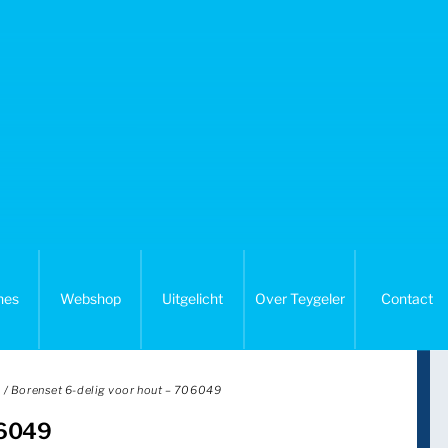
nes
Webshop
Uitgelicht
Over Teygeler
Contact
/ Borenset 6-delig voor hout – 706049
06049