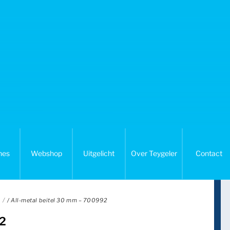
nes
Webshop
Uitgelicht
Over Teygeler
Contact
/ All-metal beitel 30 mm – 700992
92