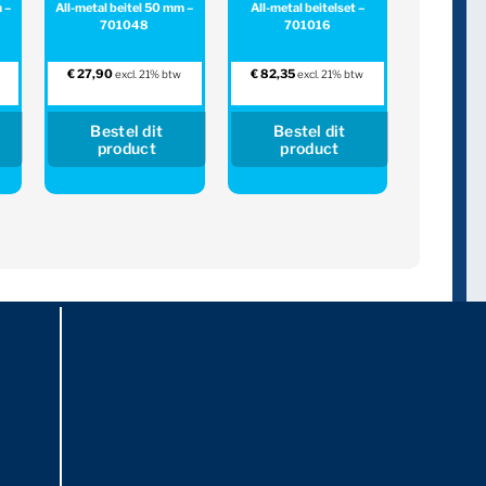
 –
All-metal beitel 50 mm –
All-metal beitelset –
701048
701016
€
27,90
€
82,35
excl. 21% btw
excl. 21% btw
Bestel dit
Bestel dit
product
product