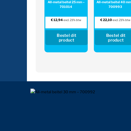
All-metal beitel 25 mm –
All-metal beitel 40 mm
701014
700993
€
12,94
€
22,10
excl. 21% btw
excl. 21% btw
Bestel dit
Bestel dit
product
product