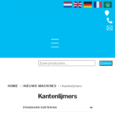
Skip
to
content
Menu
Zoeken
Zoeken
naar:
HOME
NIEUWE MACHINES
/
/ Kantenlijmers
Kantenlijmers