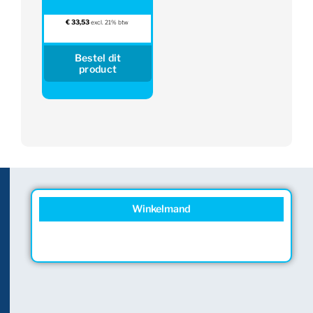
€
33,53
excl. 21% btw
Bestel dit
product
Winkelmand