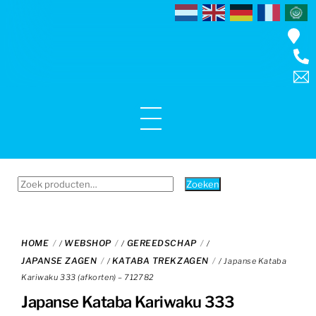
Skip
to
content
Menu
Zoeken
Zoeken
naar:
HOME
WEBSHOP
GEREEDSCHAP
/
/
/
JAPANSE ZAGEN
KATABA TREKZAGEN
/
/ Japanse Kataba
Kariwaku 333 (afkorten) – 712782
Japanse Kataba Kariwaku 333